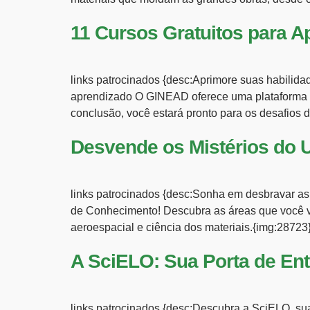
11 Cursos Gratuitos para A
links patrocinados {desc:Aprimore suas habili
aprendizado O GINEAD oferece uma plataforma co
conclusão, você estará pronto para os desafios
Desvende os Mistérios do U
links patrocinados {desc:Sonha em desbravar as
de Conhecimento! Descubra as áreas que você vai
aeroespacial e ciência dos materiais.{img:2872
A SciELO: Sua Porta de Ent
links patrocinados {desc:Descubra a SciELO, sua b