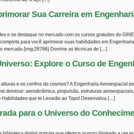
primorar Sua Carreira em Engenharia
dades e se destaque no mercado com os cursos gratuitos do GI
mpleta para você aprimorar suas habilidades em Engenharia Ci
 do mercado.{img:28766} Domine as técnicas de […]
niverso: Explore o Curso de Engenh
 alturas e os confins do cosmos? A Engenharia Aeroespacial p
 dominar: aerodinâmica, propulsão, estruturas aeroespaciais, 
3} Habilidades que te Levarão ao Topo! Desenvolva […]
rada para o Universo do Conhecimen
iblioteca digital gratuita que oferece acesso ilimitado a um mar