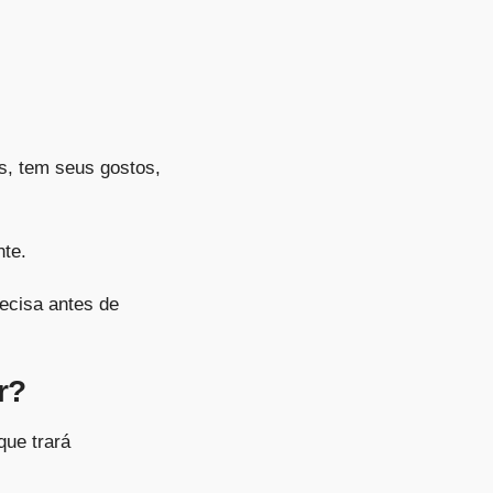
es, tem seus gostos,
nte.
ecisa antes de
r?
que trará