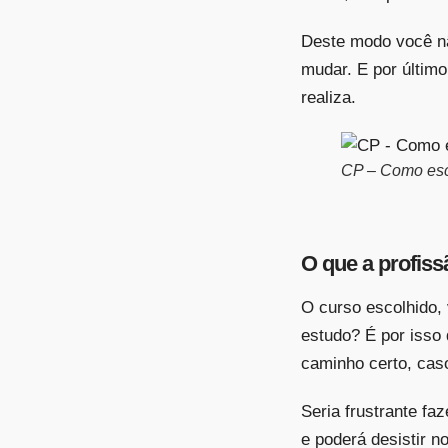
Deste modo você nã
mudar. E por últim
realiza.
CP – Como esc
O que a profiss
O curso escolhido,
estudo? É por isso
caminho certo, caso
Seria frustrante fa
e poderá desistir n