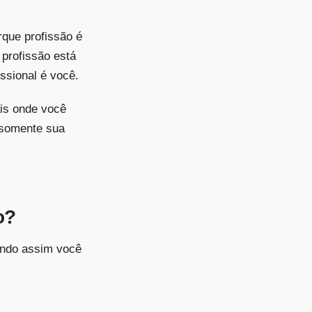
rque profissão é
 profissão está
ssional é você.
ais onde você
o somente sua
o?
sendo assim você