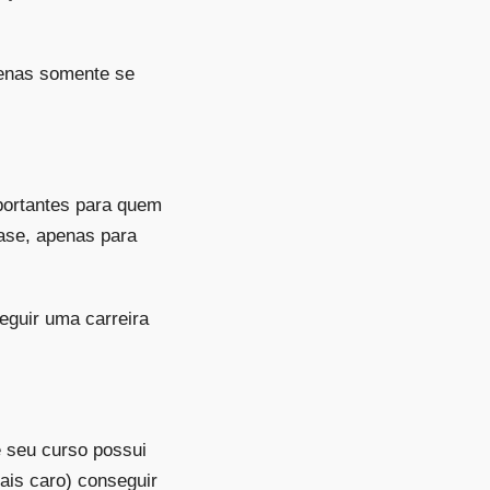
penas somente se
mportantes para quem
base, apenas para
eguir uma carreira
 seu curso possui
ais caro) conseguir