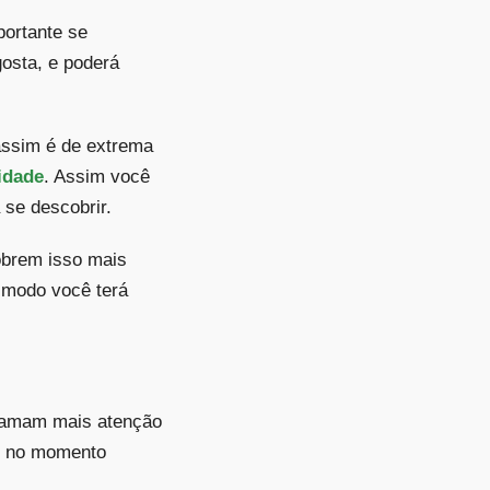
portante se
osta, e poderá
assim é de extrema
idade
. Assim você
 se descobrir.
obrem isso mais
e modo você terá
chamam mais atenção
to no momento